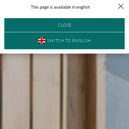
This page is available in english
Dojazd
Zadzwoń
Rezerwuj
Menu
CLOSE
SWITCH TO ENGLISH