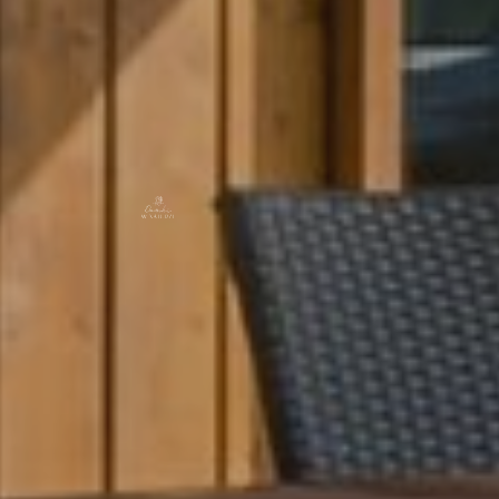
O NAS
DOMKI
GASTRONOMIA
PROMOCJE
AKTYWNI Z NATURY
GALERIA
KONTAKT
PL
DE
EN
CZ
ABC DOMKÓW